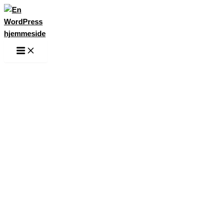
Gå
til
indholdet
Main
Menu